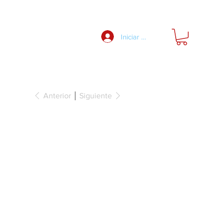
Nosotros
Iniciar Sesión
Anterior
Siguiente
gitudinal,
äfele Matrix