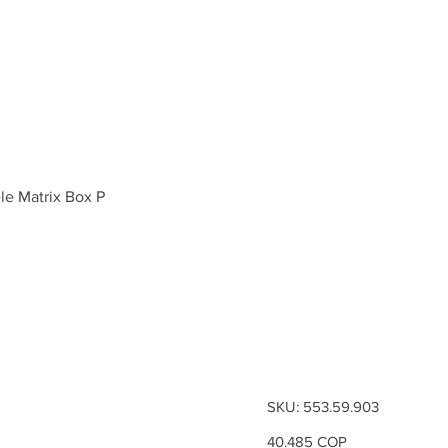
Inicio
Tienda
ele Matrix Box P
Varilla lon
redonda, H
Box P
SKU
SKU:
553.59.903
553.59.903
Precio
40.485 COP