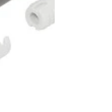
(+57) 302 3563964
comercial
@klef.com.co
Carrera 75 # 43-50 local 201
Medellín, Colombia