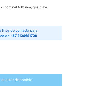
tud nominal 400 mm, gris plata
a línea de contacto para
pedido:
*57 3106681728
r al estar disponible