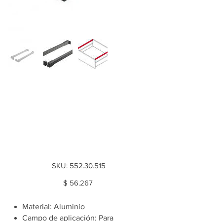
Varilla longitudinal,
rectangular, Matrix
Box Slim A, 500mm
gris antracita
SKU
SKU:
552.30.515
552.30.515
Price
$ 56.267
Material: Aluminio
Campo de aplicación: Para