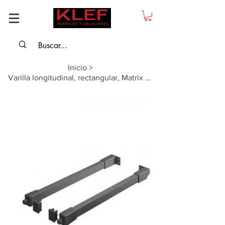
Inicio
>
Varilla longitudinal, rectangular, Matrix Box Slim A, 500mm gris antracita