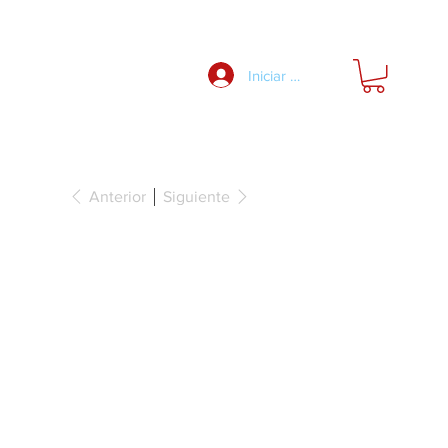
Nosotros
Iniciar Sesión
Anterior
Siguiente
gitudinal,
r, Matrix Box
00mm gris