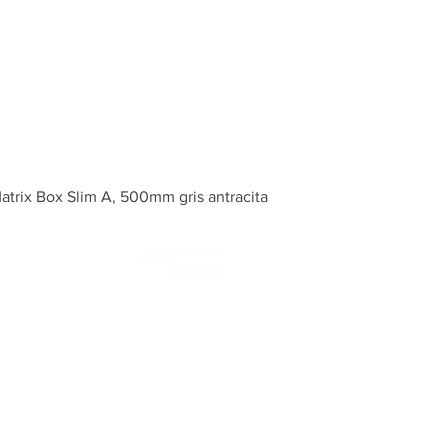
Inicio
Tienda
 Matrix Box Slim A, 500mm gris antracita
Varilla lon
rectangula
Slim A, 5
antracita