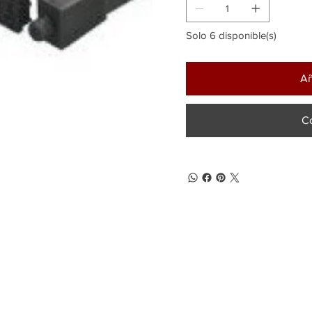
Solo 6 disponible(s)
Añ
C
(+57) 302 3563964
comercial
@klef.com.co
Carrera 75 # 43-50 local 201
Medellín, Colombia