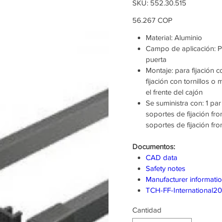
SKU
SKU:
552.30.515
552.30.515
Precio
56.267 COP
Material: Aluminio
Campo de aplicación: Pa
puerta
Montaje: para fijación c
fijación con tornillos o
el frente del cajón
Se suministra con: 1 par
soportes de fijación fron
soportes de fijación fr
Documentos:
CAD data
Safety notes
Manufacturer informati
TCH-FF-International20
Cantidad