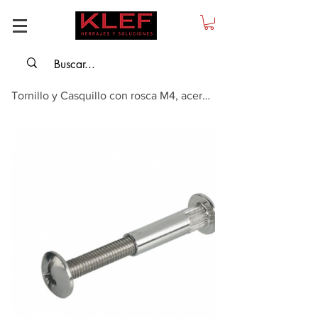
Tornillo y Casquillo con rosca M4, acero, diámetro 5 mm para grosor de madera...