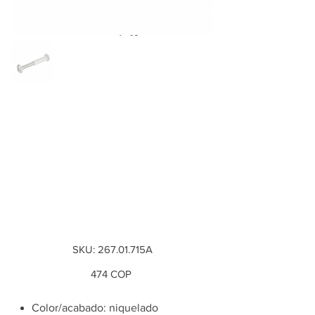
Tornillo y Casquillo
con rosca M4,
acero, diámetro 5
mm para grosor de
madera...
SKU
SKU:
267.01.715A
267.01.715A
Precio
474 COP
Color/acabado: niquelado