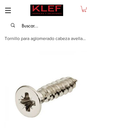
Tornillo para aglomerado cabeza avellanada - rosca completa Ø3.5 mm x 15mm