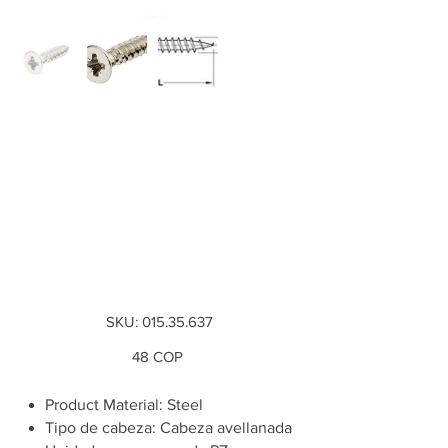
Tornillo para
aglomerado cabeza
avellanada - rosca
completa Ø3.5 mm
x 15mm
SKU
SKU:
015.35.637
015.35.637
Precio
48 COP
Product Material: Steel
Tipo de cabeza: Cabeza avellanada