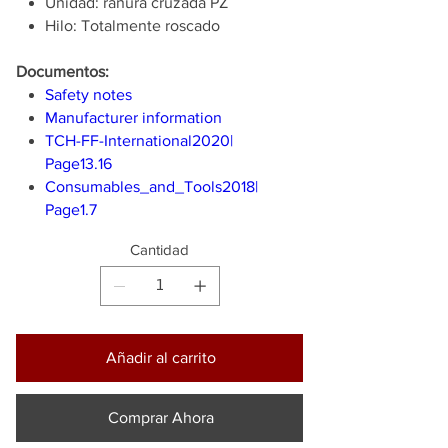
Unidad: ranura cruzada PZ
Hilo: Totalmente roscado
Documentos:
Safety notes
Manufacturer information
TCH-FF-International2020|
Page13.16
Consumables_and_Tools2018|
Page1.7
Cantidad
Añadir al carrito
Comprar Ahora