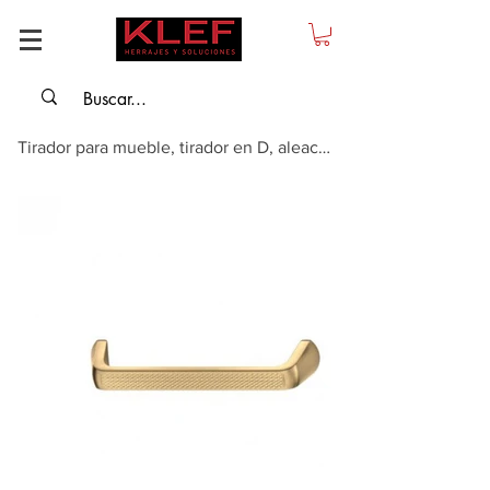
Tirador para mueble, tirador en D, aleación de zinc, Color dorado, cepillado,...