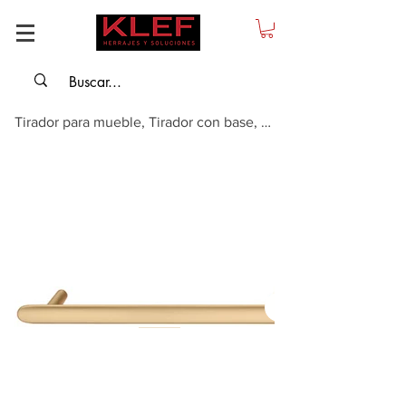
Tirador para mueble, Tirador con base, Aleación de zinc, modelo H2135, dorado...