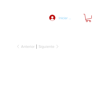
Nosotros
Iniciar Sesión
Anterior
Siguiente
ces LED 3050
 2 pines 140
6 W/m, blanco
K,