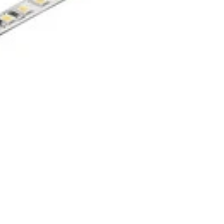
(+57) 302 3563964
comercial
@klef.com.co
Carrera 75 # 43-50 local 201
Medellín, Colombia