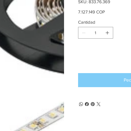
SKU
SKU:
833.76.369
833.76.369
Precio
7.127.149 COP
Cantidad
Producto d
pedido an
Ped