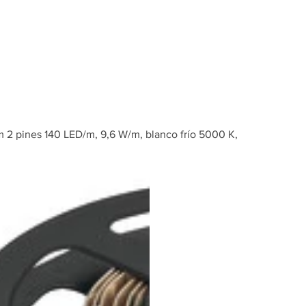
Inicio
Tienda
 2 pines 140 LED/m, 9,6 W/m, blanco frío 5000 K,
Tira de lu
24 V 8 mm
LED/m, 9,
frío 5000 