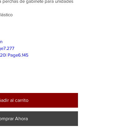
ra perchas de gabinete para unidades
lástico
on
ge7.277
020| Page6.145
adir al carrito
omprar Ahora