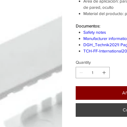
Área de aplicación: pa
de pared, oculto
Material del producto: p
Documentos:
Safety notes
Manufacturer informati
DGH_Technik2021| Pa
TCH-FF-International2
Quantity
Añ
C