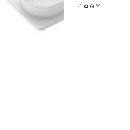
(+57) 302 3563964
comercial
@klef.com.co
Carrera 75 # 43-50 local 201
Medellín, Colombia