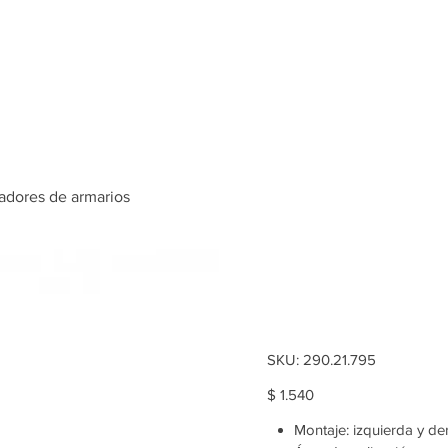
Inicio
Tienda
gadores de armarios
tapa decor
colgadore
SKU
SKU:
290.21.795
290.21.795
Price
$ 1.540
Montaje: izquierda y de