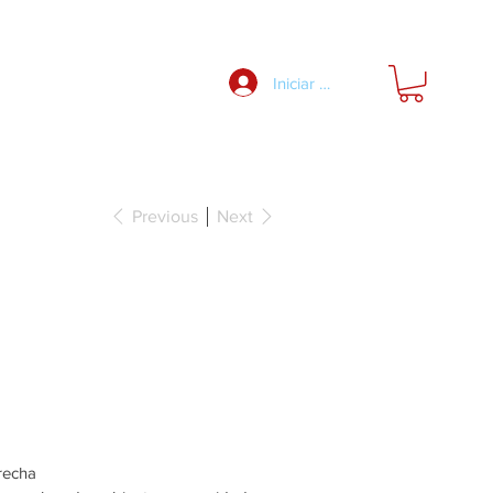
Nosotros
Iniciar Sesión
Previous
Next
ativa, para
s de armarios
recha