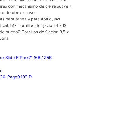
agras con mecanismo de cierre suave +
mo de cierre suave.
as para arriba y para abajo, incl.
l. cable17 Tornillos de fijación 4 x 12
 puerta2 Tornillos de fijación 3,5 x
uerta
 for Slido F-Park71 16B / 25B
on
020| Page9.109 D
isponible para
ticipado