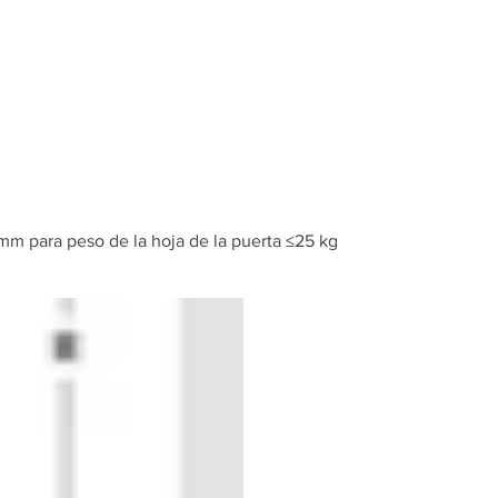
Inicio
Tienda
mm para peso de la hoja de la puerta ≤25 kg
Slido F-Pa
EXL 504m
de la hoja
≤25 kg