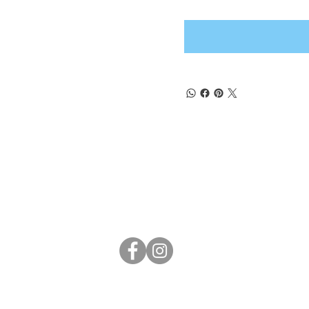
(+57) 302 3563964
comercial
@klef.com.co
Carrera 75 # 43-50 local 201
Medellín, Colombia
COPYRIGHT © KLEF 2019