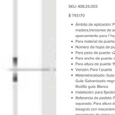
SKU
SKU:
408.25.003
408.25.003
Price
$ 793.170
Ámbito de aplicación: P
madera,Versiones de ar
aparcamiento para 1 ho
Para material de puert
Número de hojas de pue
Para peso de puerta: ≤
Para ancho de puerta:
Para altura de puerta:
Versión: Para 1 puerta
Material/acabado: Guía:
Guía: Galvanizado negro
Rodillo guía: Blanco
Instalación: para fijació
Referencia de pedido: P
separado. ​Para altura 
bisagras con mecanismo
mecanismo de cierre sua