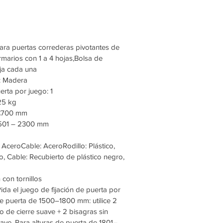
ara puertas correderas pivotantes de
marios con 1 a 4 hojas,Bolsa de
ja cada una
a: Madera
rta por juego: 1
25 kg
 ≤700 mm
 1501 – 2300 mm
 AceroCable: AceroRodillo: Plástico,
, Cable: Recubierto de plástico negro,
n con tornillos
ida el juego de fijación de puerta por
de puerta de 1500–1800 mm: utilice 2
 de cierre suave + 2 bisagras sin
ve. ​Para alturas de puerta de 1801–