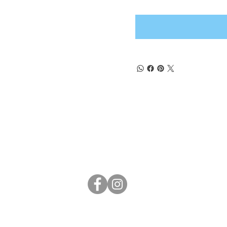
(+57) 302 3563964
comercial
@klef.com.co
Carrera 75 # 43-50 local 201
Medellín, Colombia
COPYRIGHT © KLEF 2019