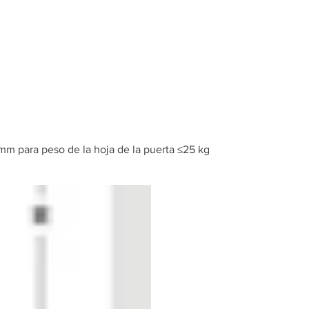
Inicio
Tienda
mm para peso de la hoja de la puerta ≤25 kg
Slido F-Pa
EXL 440m
de la hoja
≤25 kg