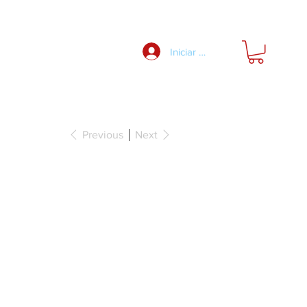
Nosotros
Iniciar Sesión
Previous
Next
71 25B Herraje
m para peso
 de la puerta