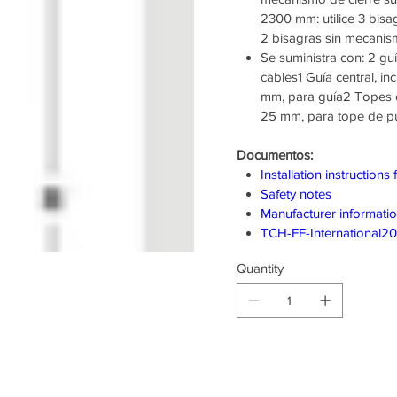
2300 mm: utilice 3 bis
2 bisagras sin mecanis
Se suministra con: 2 guí
cables1 Guía central, inc
mm, para guía2 Topes de
25 mm, para tope de p
Documentos:
Installation instructions
Safety notes
Manufacturer informati
TCH-FF-International2
Quantity
Producto d
pedido an