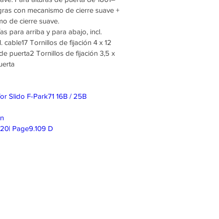
agras con mecanismo de cierre suave +
mo de cierre suave.
as para arriba y para abajo, incl.
l. cable17 Tornillos de fijación 4 x 12
 puerta2 Tornillos de fijación 3,5 x
uerta
 for Slido F-Park71 16B / 25B
on
020| Page9.109 D
isponible para
ticipado