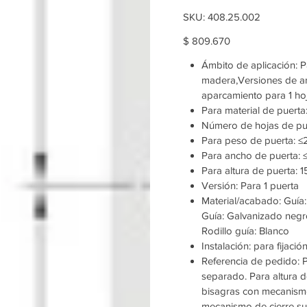
SKU
SKU:
408.25.002
408.25.002
Price
$ 809.670
Ámbito de aplicación: P
madera,Versiones de ar
aparcamiento para 1 ho
Para material de puert
Número de hojas de pue
Para peso de puerta: ≤
Para ancho de puerta:
Para altura de puerta:
Versión: Para 1 puerta
Material/acabado: Guía:
Guía: Galvanizado negro
Rodillo guía: Blanco
Instalación: para fijació
Referencia de pedido: P
separado. ​Para altura 
bisagras con mecanismo
mecanismo de cierre sua