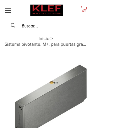
Inicio
>
Sistema pivotante, M+, para puertas grande sin galce hasta 119 kg, cierre lento