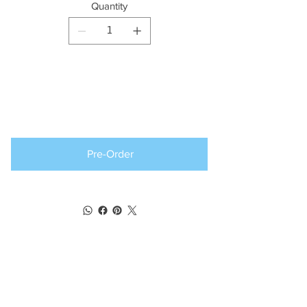
Quantity
Producto
disponible para
pedido anticipado
Pre-Order