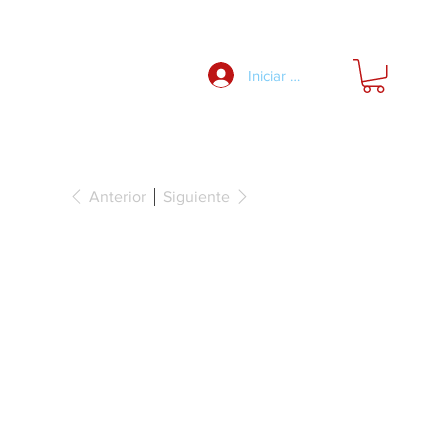
Nosotros
Iniciar Sesión
Anterior
Siguiente
traíble interior
etes inferiores,
etrás de