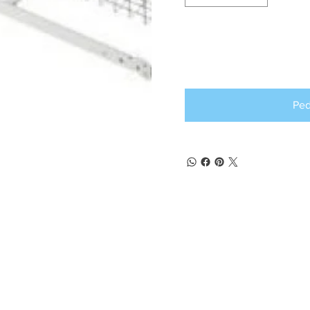
Producto d
pedido an
Ped
(+57) 302 3563964
comercial
@klef.com.co
Carrera 75 # 43-50 local 201
Medellín, Colombia