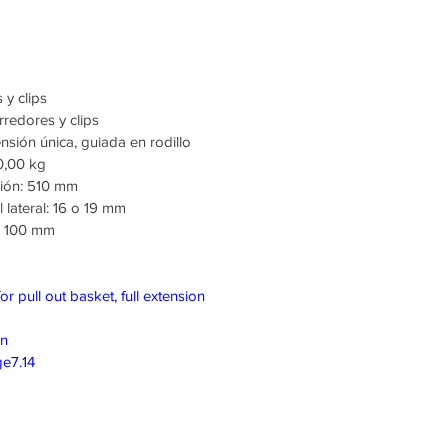
 y clips
redores y clips
nsión única, guiada en rodillo
0,00 kg
ción: 510 mm
 lateral: 16 o 19 mm
 x 100 mm
for pull out basket, full extension
on
e7.14