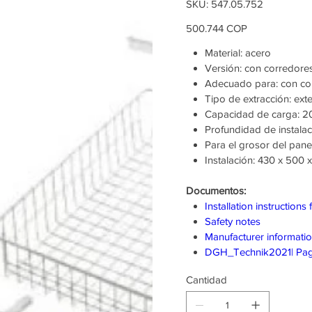
SKU
SKU:
547.05.752
547.05.752
Precio
500.744 COP
Material: acero
Versión: con corredores
Adecuado para: con cor
Tipo de extracción: exte
Capacidad de carga: 2
Profundidad de instala
Para el grosor del panel
Instalación: 430 x 500
Documentos:
Installation instructions 
Safety notes
Manufacturer informati
DGH_Technik2021| Pag
Cantidad