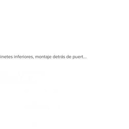
Inicio
Tienda
inetes inferiores, montaje detrás de puert...
Sistema ex
para gabin
montaje d
puert...