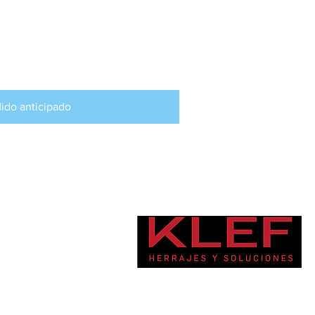
isponible para
ticipado
ido anticipado