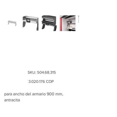
Elevador de
armario superior,
900 mm, antracita.
SKU
SKU:
504.68.315
504.68.315
Precio
3.020.176
COP
para ancho del armario 900 mm,
antracita