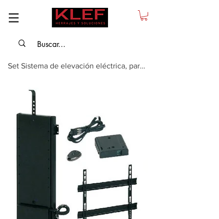
Set Sistema de elevación eléctrica, para levantar y bajar pantallas planas, p...