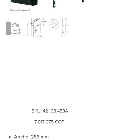
Set Sistema de
elevación eléctrica,
para levantar y
bajar pantallas
planas, p...
SKU
SKU:
421.68.453A
421.68.453A
Precio
7.017.075
COP
Ancho: 286 mm