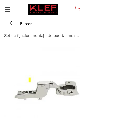
Set de fijación montaje de puerta enrasado, para Slido F-Park71 16B / 25B, co...