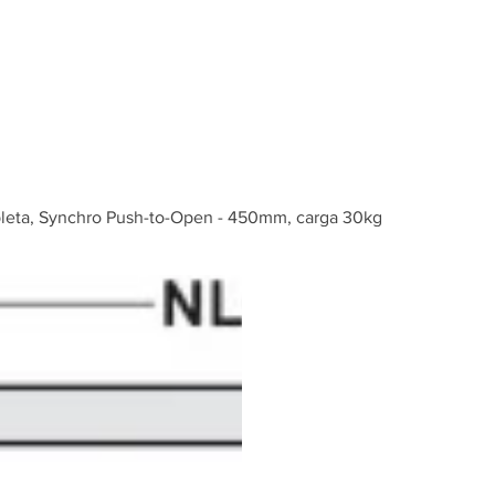
Inicio
Tienda
pleta, Synchro Push-to-Open - 450mm, carga 30kg
Riel monta
extensión
Synchro P
450mm, c