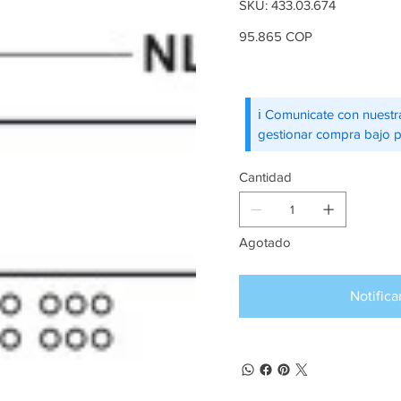
SKU
SKU:
433.03.674
433.03.674
Precio
95.865 COP
ℹ️ Comunicate con nuestr
gestionar compra bajo 
Cantidad
Agotado
Notifica