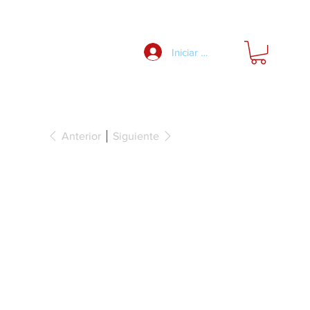
Nosotros
Iniciar Sesión
Anterior
Siguiente
je bajo
 completa,
ush-to-Open -
arga 30kg