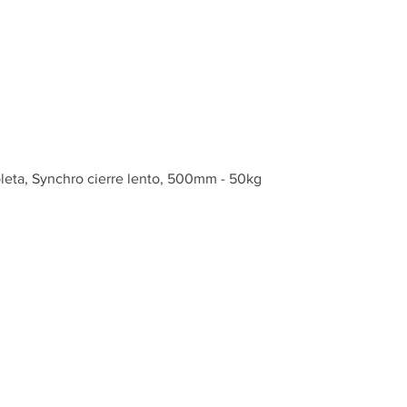
Inicio
Tienda
leta, Synchro cierre lento, 500mm - 50kg
Riel monta
extensión
Synchro ci
500mm - 