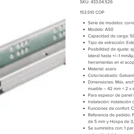
SKU
SKU:
433.04.526
433.04.526
Precio
153.510 COP
Serie de modelos: cor
Modelo: A50
Capacidad de carga: 5
Tipo de extracción: Exte
Posibilidad de ajuste: 
lateral hasta +/–1 mmAj
herramientas en el aco
Material: acero
Color/acabado: Galvan
Dimensiones: Máx. ancho
mueble – 42 mm + 2 x es
Para espesor de panel l
Instalación: instalació
Funciones de confort: C
Referencia de pedido: P
de 5 mm y Hospa de 3
Se suministra con: 1 pa