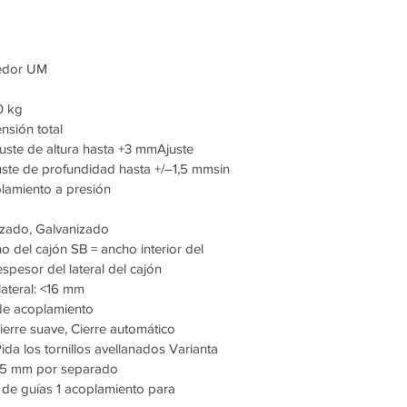
redor UM
0 kg
nsión total
ajuste de altura hasta +3 mmAjuste
uste de profundidad hasta +/–1,5 mmsin
plamiento a presión
izado, Galvanizado
 del cajón SB = ancho interior del
pesor del lateral del cajón
ateral: <16 mm
n de acoplamiento
ierre suave, Cierre automático
ida los tornillos avellanados Varianta
,5 mm por separado
r de guías 1 acoplamiento para