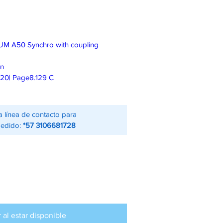
ns UM A50 Synchro with coupling
on
020| Page8.129 C
a línea de contacto para
pedido:
*57 3106681728
r al estar disponible