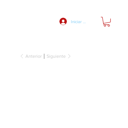
Nosotros
Iniciar Sesión
Anterior
Siguiente
je bajo
 completa,
erre lento,
50kg