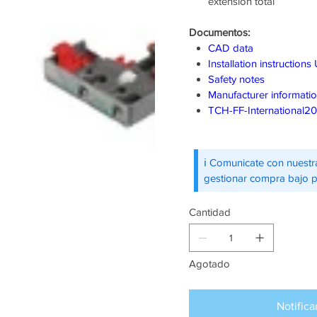
extensión total
Documentos:
CAD data
Installation instructio
Safety notes
Manufacturer informati
TCH-FF-International2
ℹ️ Comunicate con nuestr
gestionar compra bajo 
Cantidad
Agotado
Notifica