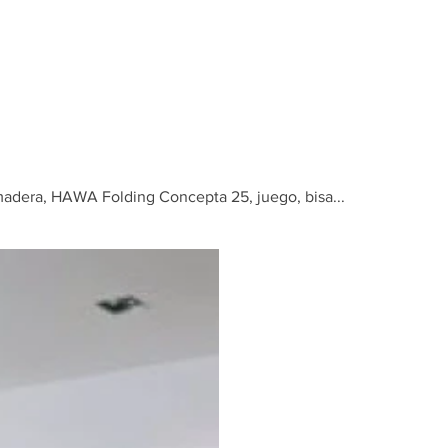
Inicio
Tienda
madera, HAWA Folding Concepta 25, juego, bisa...
Puertas c
plegables
HAWA Fol
25, juego, b