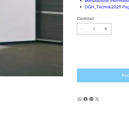
Manufacturer informati
DGH_Technik2021| Pa
Cantidad
Producto d
pedido an
Ped
(+57) 302 3563964
comercial
@klef.com.co