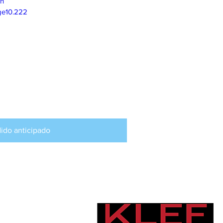
on
ge10.222
isponible para
ticipado
ido anticipado