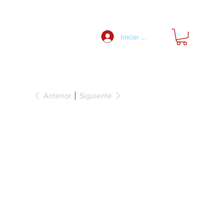
Nosotros
Iniciar Sesión
Anterior
Siguiente
orrederas
 de madera,
ding Concepta
isa...