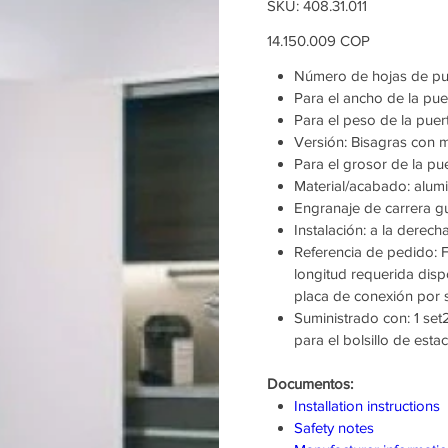
SKU
SKU:
408.31.011
408.31.011
Precio
14.150.009 COP
Número de hojas de pue
Para el ancho de la pu
Para el peso de la puer
Versión: Bisagras con 
Para el grosor de la pu
Material/acabado: alumi
Engranaje de carrera g
Instalación: a la derech
Referencia de pedido: Fo
longitud requerida dispo
placa de conexión por 
Suministrado con: 1 set
para el bolsillo de esta
Documentos:
Installation instructions
Safety notes