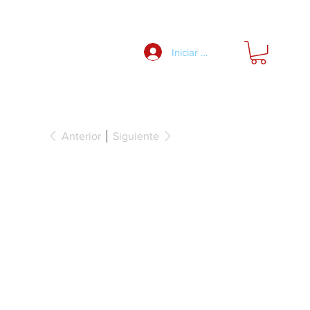
Nosotros
Iniciar Sesión
Anterior
Siguiente
ara taladrar,
ifix® 24/34