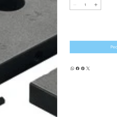
Producto d
pedido an
Ped