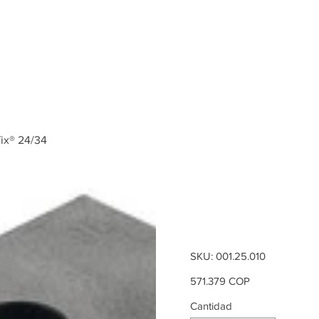
Inicio
Tienda
ifix® 24/34
Plantilla p
Häfele Min
SKU
SKU:
001.25.010
001.25.010
Precio
571.379 COP
Cantidad