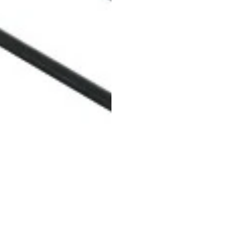
(+57) 302 3563964
comercial
@klef.com.co
Carrera 75 # 43-50 local 201
Medellín, Colombia