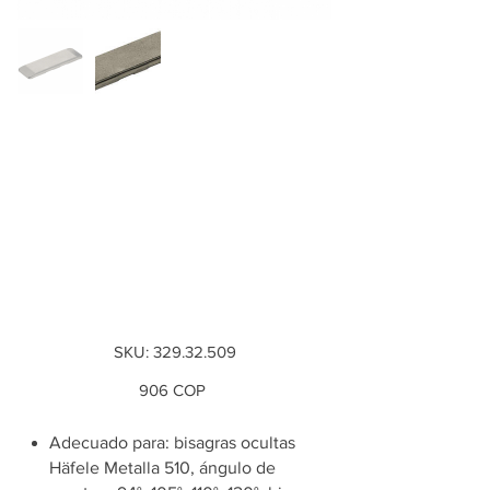
Placa decorativa
del brazo de la
bisagra, para
bisagras Häfele
Metalla 510, g...
SKU
SKU:
329.32.509
329.32.509
Precio
906 COP
Adecuado para: bisagras ocultas
Häfele Metalla 510, ángulo de