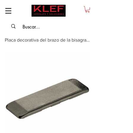
Placa decorativa del brazo de la bisagra, para bisagras Häfele Metalla 510, g...