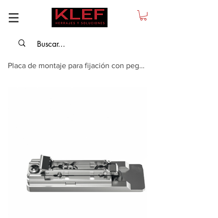
Placa de montaje para fijación con pegamento para puertas de vidrio y espejos