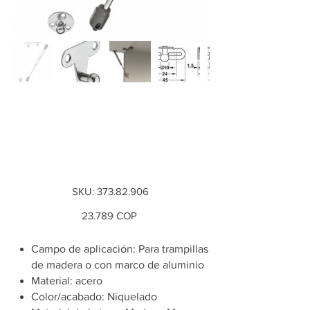
Pistón de gas 60N,
Aplicación:
Elevable.
SKU
SKU:
373.82.906
373.82.906
Precio
23.789 COP
Campo de aplicación: Para trampillas
de madera o con marco de aluminio
Material: acero
Color/acabado: Niquelado