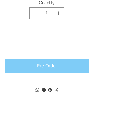
Quantity
Producto
disponible para
pedido anticipado
Pre-Order