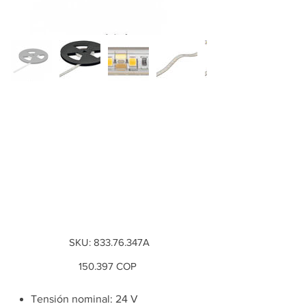
Metro tira de luces
LED con funda de
silicona 3046 24 V 8
mm para ranura 10
x...
SKU
SKU:
833.76.347A
833.76.347A
Precio
150.397 COP
Tensión nominal: 24 V