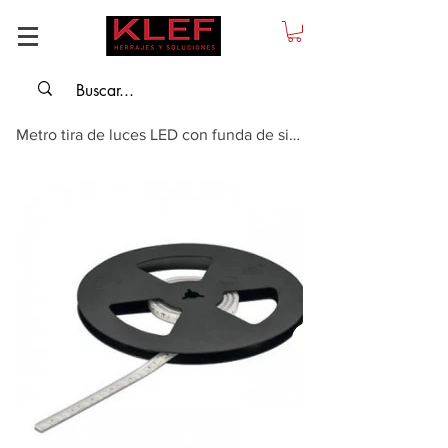
Metro tira de luces LED con funda de silicona 3046 24 V 8 mm para ranura 10 x...