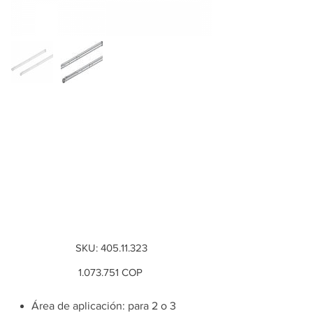
Mecanismo de
cierre suave, Hawa
Combino 65 H
MF/IF para 2 o 3
puertas
SKU
SKU:
405.11.323
405.11.323
Precio
1.073.751
COP
Área de aplicación: para 2 o 3