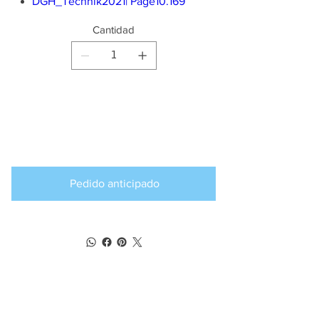
DGH_Technik2021| Page10.169
Cantidad
Producto
disponible para
pedido anticipado
Pedido anticipado