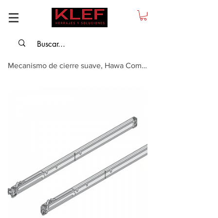
Mecanismo de cierre suave, Hawa Combino 65 H MF/IF para 2 o 3 puertas