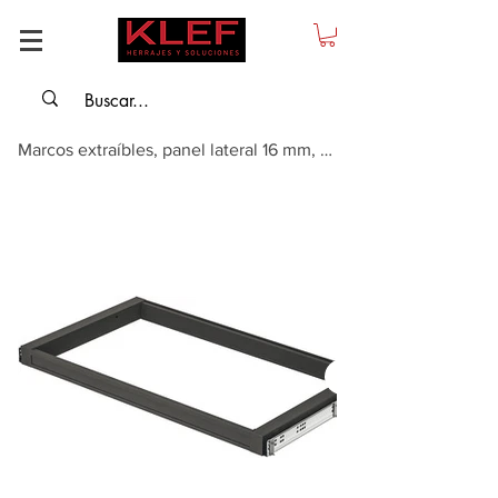
Marcos extraíbles, panel lateral 16 mm, Ancho 526 mm, gris umbra.