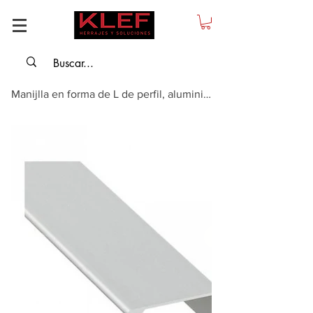
Manijlla en forma de L de perfil, aluminio - longitud:3m (63x40mm) para puert...