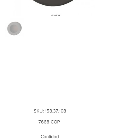
Manija de concha
plástica, marrón
oscuro para
embutir - diametro:
50mm
SKU
SKU:
158.37.108
158.37.108
Precio
7668 COP
Cantidad