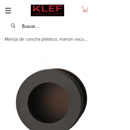
Manija de concha plástica, marrón oscuro para embutir - diametro: 50mm