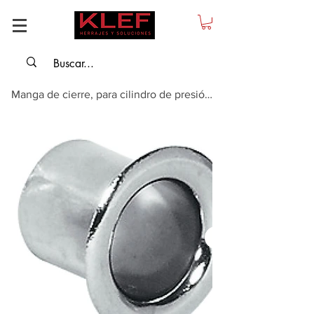
Manga de cierre, para cilindro de presión Symo y para cilindros de presión pa...