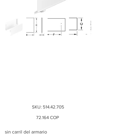
Laterales de cajón
Häfele Matrix Box
Single 150mm/
longitud nominal:
500mm, B...
SKU
SKU:
514.42.705
514.42.705
Precio
72.164 COP
sin carril del armario