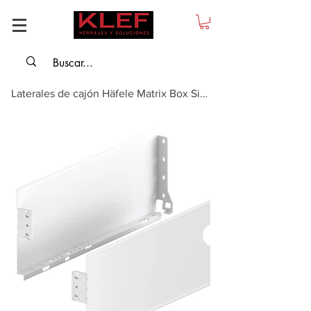
Laterales de cajón Häfele Matrix Box Single 150mm/ longitud nominal: 500mm, B...