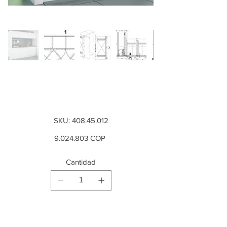
Juego Slido F-
Park72 60B
SKU
SKU:
408.45.012
408.45.012
Precio
9.024.803
COP
Cantidad
Producto