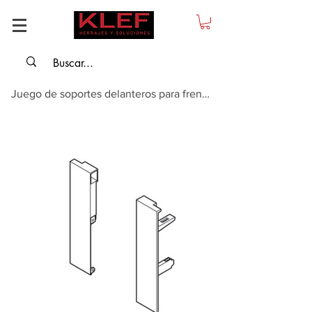
Juego de soportes delanteros para frente metálico, 128 mm Matrix Box Slim A, ...