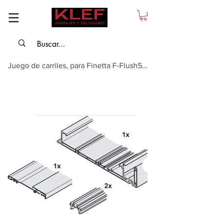
Juego de carriles, para Finetta F-Flush54 70A 1731-2530 mm