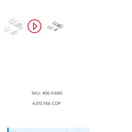
Juego de carriles,
para Finetta F-
Flush54 70A
1731-
2530
mm
SKU
SKU:
406.11.680
406.11.680
Precio
4.013.766
COP