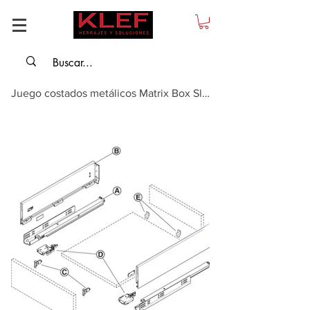
Juego costados metálicos Matrix Box Slim A, gris claro, push to open, altura ...