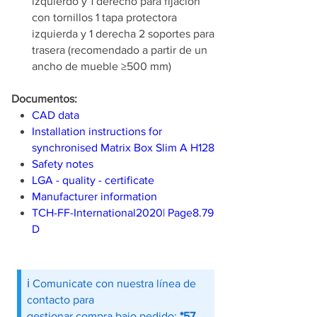
izquierdo y 1 derecho para fijación
con tornillos 1 tapa protectora
izquierda y 1 derecha 2 soportes para
trasera (recomendado a partir de un
ancho de mueble ≥500 mm)
Documentos:
CAD data
Installation instructions for
synchronised Matrix Box Slim A H128
Safety notes
LGA - quality - certificate
Manufacturer information
TCH-FF-International2020| Page8.79
D
ℹ️ Comunicate con nuestra línea de
contacto para
gestionar compra bajo pedido:
*57