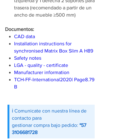
izquierda y 1 derecha 2 soportes para
trasera (recomendado a partir de un
ancho de mueble ≥500 mm)
Documentos:
CAD data
Installation instructions for
synchronised Matrix Box Slim A H89
Safety notes
LGA - quality - certificate
Manufacturer information
TCH-FF-International2020| Page8.79
B
ℹ️ Comunicate con nuestra línea de
contacto para
gestionar compra bajo pedido:
*57
3106681728