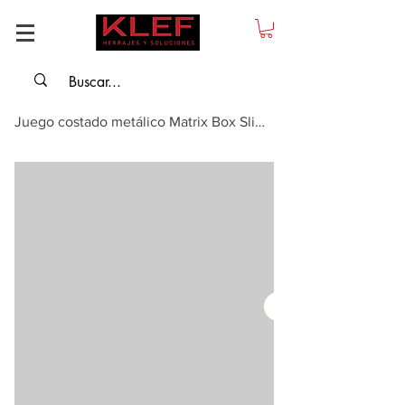
Juego costado metálico Matrix Box Slim A, gris antracita, Syncro cierre lento...