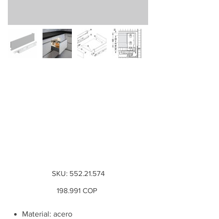
Juego costado
metálico Matrix Box
Slim A, gris
antracita, Syncro
cierre lento...
SKU
SKU:
552.21.574
552.21.574
Precio
198.991 COP
Material: acero