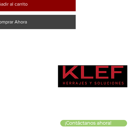
adir al carrito
omprar Ahora
¡Contáctanos ahora!