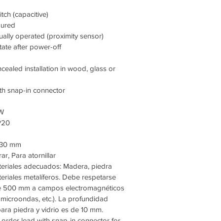
tch (capacitive)
loured
ually operated (proximity sensor)
tate after power-off
cealed installation in wood, glass or
ith snap-in connector
1W
P20
: 30 mm
ar, Para atornillar
teriales adecuados: Madera, piedra
ateriales metalíferos. Debe respetarse
de 500 mm a campos electromagnéticos
o microondas, etc.). La profundidad
ara piedra y vidrio es de 10 mm.
 order lead with snap-in connector for