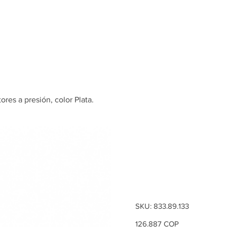
Inicio
Tienda
ores a presión, color Plata.
Interrupto
Para conec
presión, co
SKU
SKU:
833.89.133
833.89.133
Precio
126.887 COP