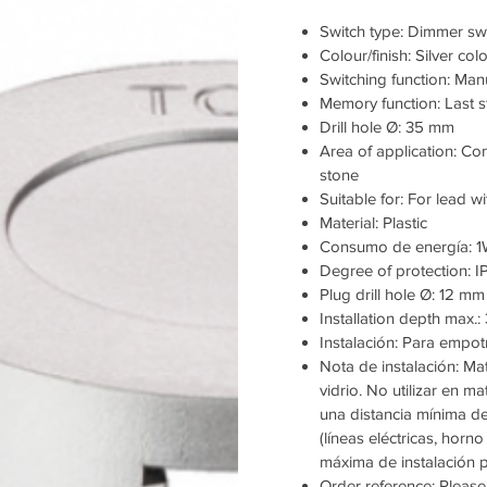
Switch type: Dimmer swi
Colour/finish: Silver co
Switching function: Man
Memory function: Last s
Drill hole Ø: 35 mm
Area of application: Con
stone
Suitable for: For lead w
Material: Plastic
Consumo de energía: 
Degree of protection: I
Plug drill hole Ø: 12 mm
Installation depth max.
Instalación: Para empotr
Nota de instalación: Ma
vidrio. No utilizar en m
una distancia mínima 
(líneas eléctricas, horn
máxima de instalación p
Order reference: Please