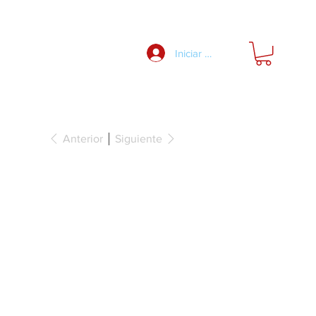
Nosotros
Iniciar Sesión
Anterior
Siguiente
r, regulador.
tores a
lor Plata.