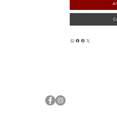
Añ
C
(+57) 302 3563964
comercial
@klef.com.co
Carrera 75 # 43-50 local 201
Medellín, Colombia