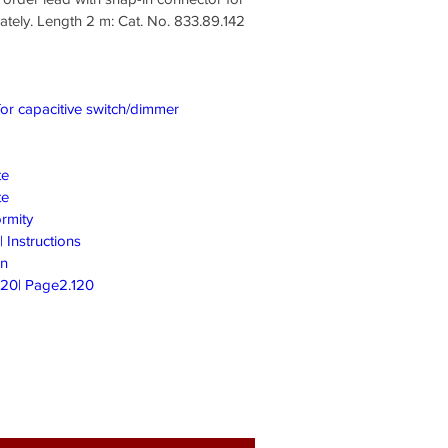
tely. Length 2 m: Cat. No. 833.89.142
s for capacitive switch/dimmer
te
te
rmity
 Instructions
on
020| Page2.120