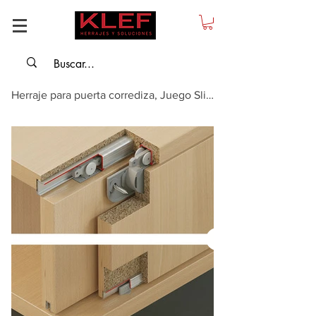
Herraje para puerta corrediza, Juego Slido F-Line21 12C peso de puerta hasta ...