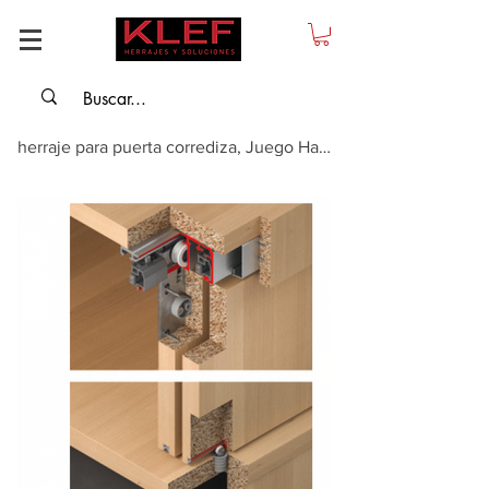
herraje para puerta corrediza, Juego Hawa Combino 65 H IF Para puertas de mad...