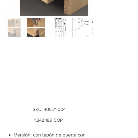
herraje para puerta
corrediza, Juego
Hawa Combino 65
H IF Para puertas
de mad...
SKU
SKU:
405.71.004
405.71.004
Precio
1.342.189
COP
Versión: con tapón de puerta con