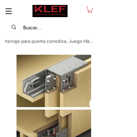
herraje para puerta corrediza, Juego Häfele Slido F-Line32 80A/F-Line32 80B V...