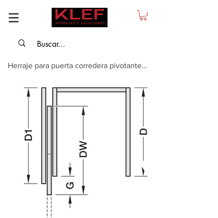
Herraje para puerta corredera pivotante, Häfele Slido F-Park72 30F. para altu...