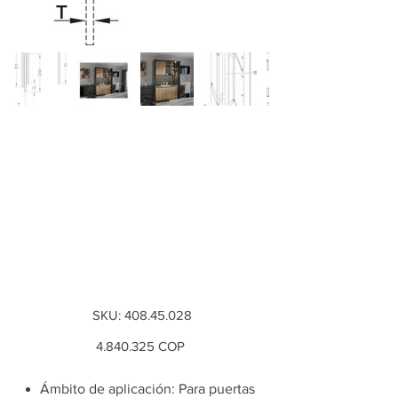
Herraje para puerta
corredera
pivotante, Häfele
Slido F-Park72 30F.
para altu...
SKU
SKU:
408.45.028
408.45.028
Precio
4.840.325
COP
Ámbito de aplicación: Para puertas