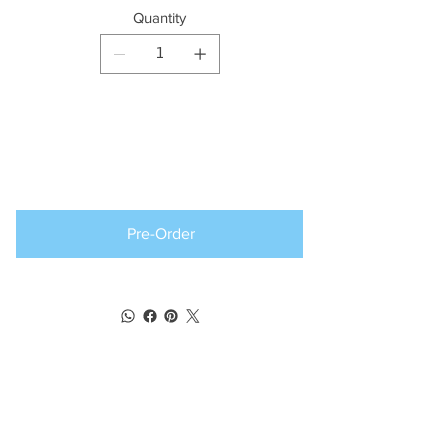
Quantity
Producto
disponible para
pedido anticipado
Pre-Order