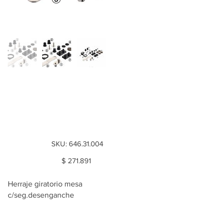
Herraje giratorio
mesa
c/seg.desenganche
SKU
SKU:
646.31.004
646.31.004
Price
$ 271.891
Herraje giratorio mesa
c/seg.desenganche