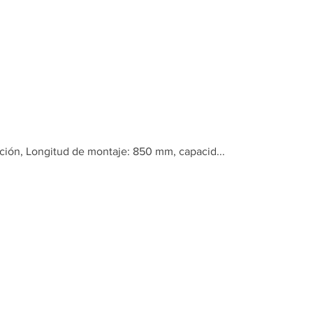
Inicio
Tienda
erción, Longitud de montaje: 850 mm, capacid...
Guía de bo
de inserci
de montaj
capacid...