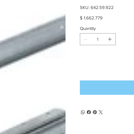
SKU
SKU:
642.59.922
642.59.922
Price
$ 1.662.779
Quantity
Producto d
pedido an