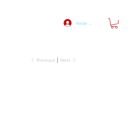
Nosotros
Iniciar Sesión
Previous
Next
la, para 1 placa
ón, Longitud
e: 850 mm,