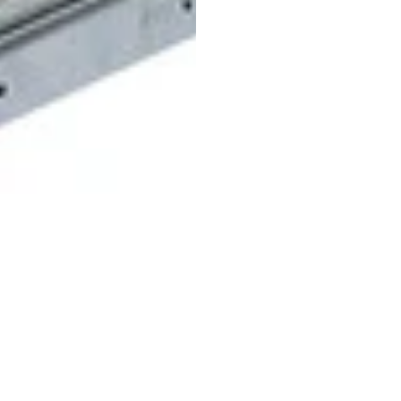
(+57) 302 3563964
comercial
@klef.com.co
Carrera 75 # 43-50 local 201
Medellín, Colombia