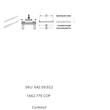
Guía de bola, para 1
placa de inserción,
Longitud de
montaje: 850 mm,
capacid...
SKU
SKU:
642.59.922
642.59.922
Precio
1.662.779
COP
Cantidad