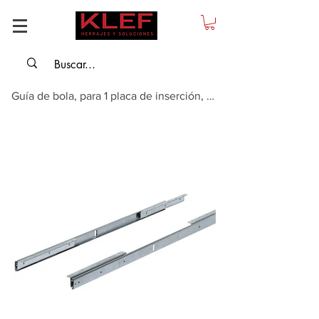
Guía de bola, para 1 placa de inserción, Longitud de montaje: 850 mm, capacid...