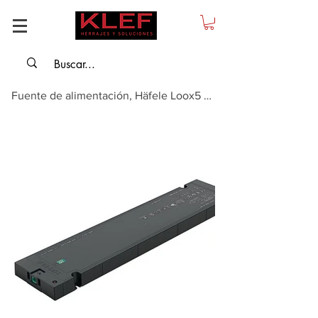
Fuente de alimentación, Häfele Loox5 24 V tensión constante sin cable de alim...