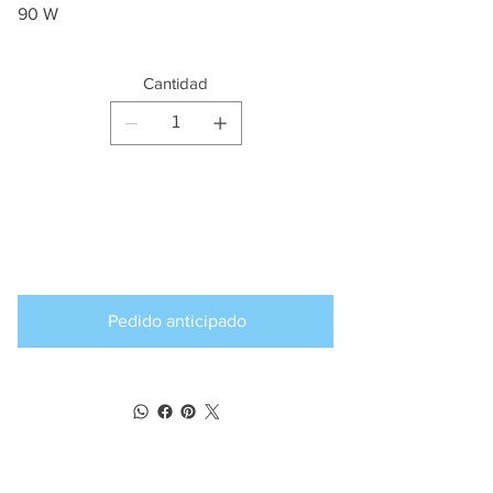
90 W
Cantidad
Producto
disponible para
pedido anticipado
Pedido anticipado