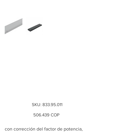
Fuente de
alimentación,
Häfele Loox5 24 V
tensión constante
sin cable de alim...
SKU
SKU:
833.95.011
833.95.011
Precio
506.439 COP
con corrección del factor de potencia,