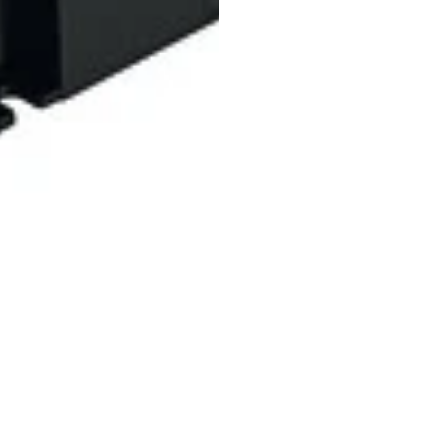
(+57) 302 3563964
comercial
@klef.com.co
Carrera 75 # 43-50 local 201
Medellín, Colombia