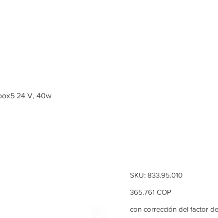
Inicio
Tienda
Loox5 24 V, 40w
Fuente de
Häfele Lo
SKU
SKU:
833.95.010
833.95.010
Precio
365.761 COP
con corrección del factor d