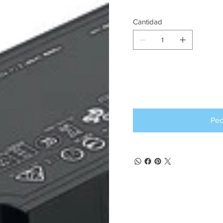
Cantidad
Producto d
pedido an
Ped