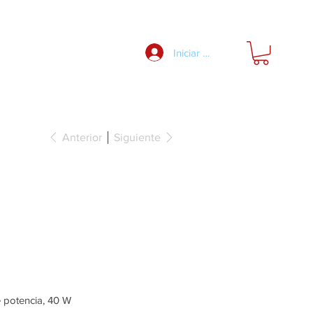
Nosotros
Iniciar Sesión
Anterior
Siguiente
 alimentación,
ox5 24 V, 40w
e potencia, 40 W