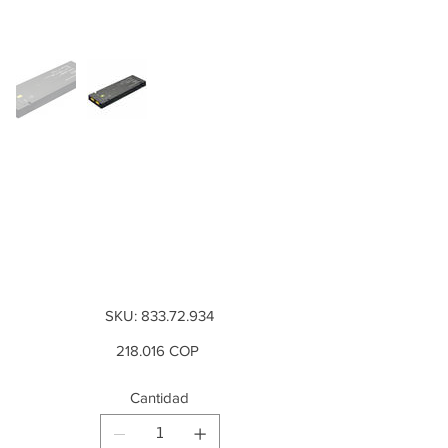
Fuente de
alimentación,12 V,
con función de
conmutación, 40 W
SKU
SKU:
833.72.934
833.72.934
Precio
218.016 COP
Cantidad