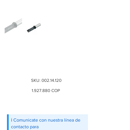
Fresa reversible,
Diámetro 14 mm Ø
del eje: 12 mm
SKU
SKU:
002.14.120
002.14.120
Precio
1.927.880
COP
ℹ️ Comunicate con nuestra línea de
contacto para