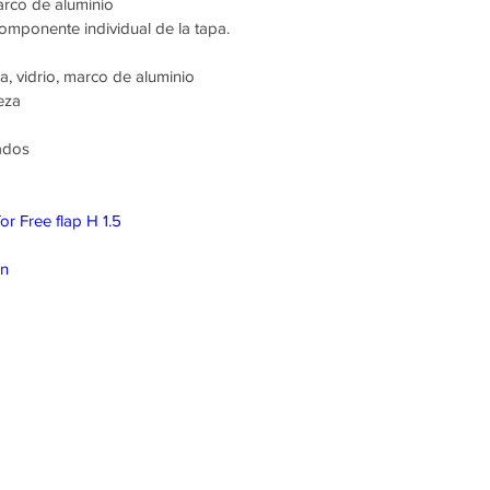
arco de aluminio
mponente individual de la tapa.
a, vidrio, marco de aluminio
eza
lados
for Free flap H 1.5
on
isponible para
ticipado