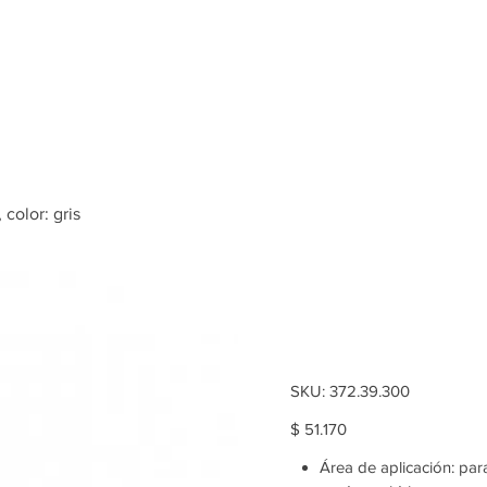
Inicio
Tienda
 color: gris
Free flap H
color: gris
SKU
SKU:
372.39.300
372.39.300
Price
$ 51.170
Área de aplicación: pa