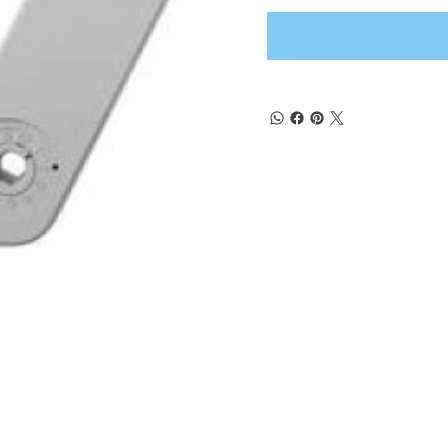
(+57) 302 3563964
comercial
@klef.com.co
Carrera 75 # 43-50 local 201
Medellín, Colombia