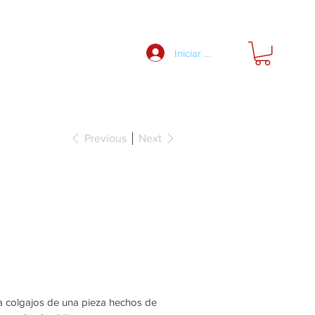
Nosotros
Iniciar Sesión
Previous
Next
 1,5, Modelo: A,
ra colgajos de una pieza hechos de