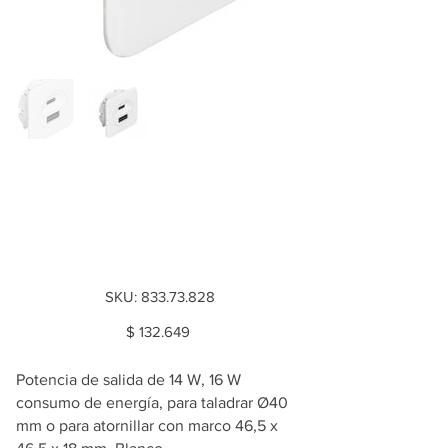
Estación de carga
USB, Häfele Loox5,
USB-A / USB-C, 12 V
SKU
SKU:
833.73.828
833.73.828
Price
$ 132.649
Potencia de salida de 14 W, 16 W
consumo de energía, para taladrar Ø40
mm o para atornillar con marco 46,5 x